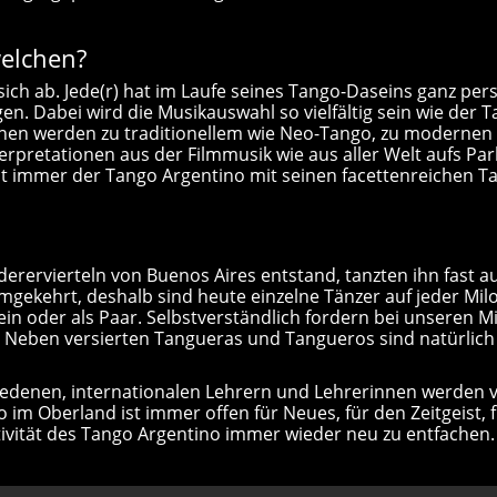
welchen?
ich ab. Jede(r) hat im Laufe seines Tango-Daseins ganz per
en. Dabei wird die Musikauswahl so vielfältig sein wie der T
nnen werden zu traditionellem wie Neo-Tango, zu modernen 
rpretationen aus der Filmmusik wie aus aller Welt aufs Par
t immer der Tango Argentino mit seinen facettenreichen Tan
derervierteln von Buenos Aires entstand, tanzten ihn fast 
umgekehrt, deshalb sind heute einzelne Tänzer auf jeder M
allein oder als Paar. Selbstverständlich fordern bei unseren
. Neben versierten Tangueras und Tangueros sind natürlic
iedenen, internationalen Lehrern und Lehrerinnen werden vo
 im Oberland ist immer offen für Neues, für den Zeitgeist, 
tivität des Tango Argentino immer wieder neu zu entfachen.