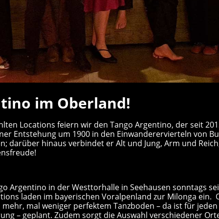
ntino im Oberland!
lten Locations feiern wir den Tango Argentino, der seit 2
iner Entstehung um 1900 in den Einwanderervierteln von Bu
ten; darüber hinaus verbindet er Alt und Jung, Arm und Reic
ensfreude!
ngo Argentino in der Westtorhalle in Seehausen sonntags se
ations laden im bayerischen Voralpenland zur Milonga ein. O
 mehr, mal weniger perfektem Tanzboden – da ist für jede
rung – geplant. Zudem sorgt die Auswahl verschiedener Orte